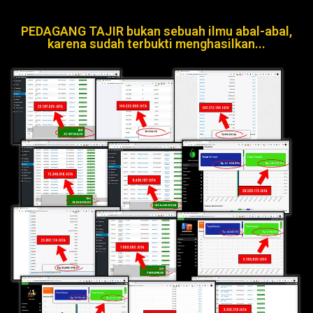
PEDAGANG TAJIR bukan sebuah ilmu abal-abal,
karena sudah terbukti menghasilkan...