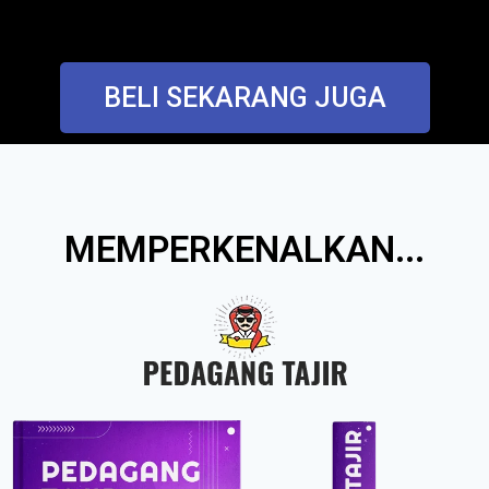
BELI SEKARANG JUGA
MEMPERKENALKAN...