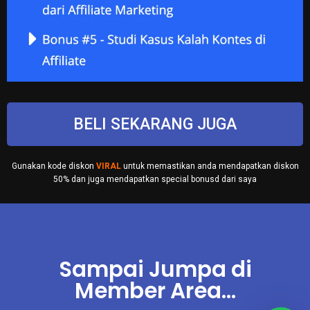
BELI SEKARANG JUGA
Gunakan kode diskon
VIRAL
untuk memastikan anda mendapatkan diskon
50% dan juga mendapatkan special bonusd dari saya
Sampai Jumpa di
Member Area...