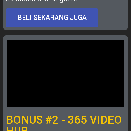
BELI SEKARANG JUGA
BONUS #2 - 365 VIDEO
HUB