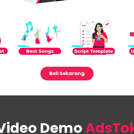
Beli Sekarang
Video Demo
AdsTo